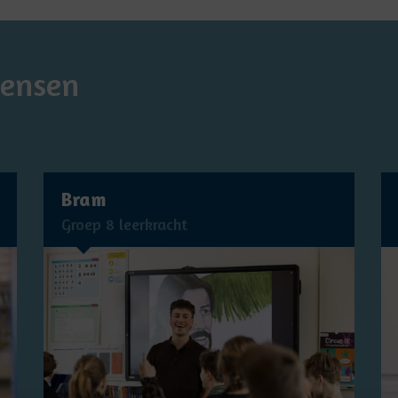
mensen
Bram
Groep 8 leerkracht