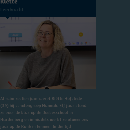
Riette
Leerkracht
Al ruim zestien jaar werkt Riëtte Hofstede
(39) bij scholengroep Hannah. Elf jaar stond
ze voor de klas op de Doekesschool in
Hardenberg en inmiddels werkt ze alweer zes
jaar op De Rank in Emmen. In die tijd