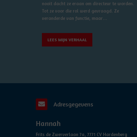
nooit dacht ze eraan om directeur te worden.
Tot ze voor die rol werd gevraagd. Ze
veranderde van functie, maar…
LEES MIJN VERHAAL
Adresgegevens
Hannah
Frits de Zwerverlaan 7a, 7771 CV Hardenberg