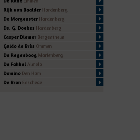
De Rank
Emmen
Rijk van Baalder
Hardenberg
De Morgenster
Hardenberg
Ds. G. Doekes
Hardenberg
Casper Diemer
Bergentheim
Guido de Brès
Ommen
De Regenboog
Marienberg
De Fakkel
Almelo
Domino
Den Ham
De Bron
Enschede