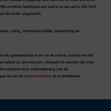
e vertellen leerlingen wie God is en wie wij in Zijn licht
e dit nader uitgewerkt.
ouwen
, v
eilig, verantwoordelijk, aandachtig en
we een
gemeenschap
in en om de school, waarin we dat
ten willen zo
leermeester
,
rolmodel
en
mentor
zijn voor
erbondenheid door ondertekening van de
agen we om de
o
uderverklaring
te ondertekenen.