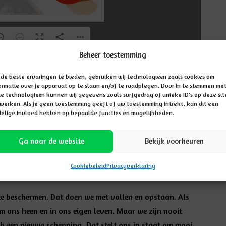
Beheer toestemming
de beste ervaringen te bieden, gebruiken wij technologieën zoals cookies om
ormatie over je apparaat op te slaan en/of te raadplegen. Door in te stemmen me
elpen leerlingen dat te ontdekken en vanuit dat besef te
e technologieën kunnen wij gegevens zoals surfgedrag of unieke ID's op deze sit
werken. Als je geen toestemming geeft of uw toestemming intrekt, kan dit een
én voor deze samenleving (Jeremia 29: 4-7). In onze scholen
elige invloed hebben op bepaalde functies en mogelijkheden.
 wij willen God eren om wie Hij is en Hem dienen. Ons hart
e ander zijn. En wij streven naar een klimaat waarin
Ga naar de website
Bekijk voorkeuren
en geborgen weten.
Alleen dàt maakt het mogelijk om
Cookiebeleid
Privacyverklaring
te beschermen. Dat doen we met vallen en opstaan. Als
m ons heen en in ons eigen leven. Maar we zijn nooit
 een nieuwe schepping. Dat stelt ons in staat om mooi