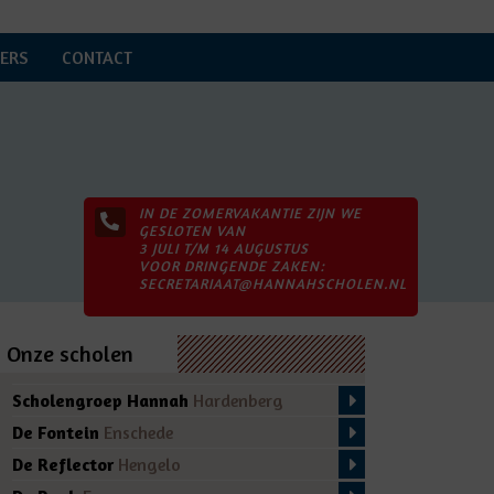
ERS
CONTACT
IN DE ZOMERVAKANTIE ZIJN WE
GESLOTEN VAN
3 JULI T/M 14 AUGUSTUS
VOOR DRINGENDE ZAKEN:
SECRETARIAAT@HANNAHSCHOLEN.NL
Onze scholen
Scholengroep Hannah
Hardenberg
De Fontein
Enschede
De Reflector
Hengelo