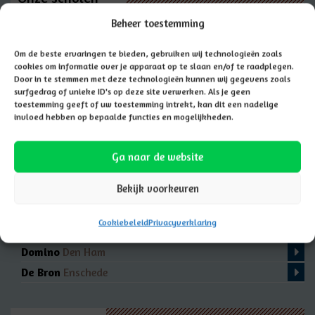
Beheer toestemming
Scholengroep Hannah
Hardenberg
De Fontein
Enschede
Om de beste ervaringen te bieden, gebruiken wij technologieën zoals
cookies om informatie over je apparaat op te slaan en/of te raadplegen.
De Reflector
Hengelo
Door in te stemmen met deze technologieën kunnen wij gegevens zoals
De Rank
Emmen
surfgedrag of unieke ID's op deze site verwerken. Als je geen
toestemming geeft of uw toestemming intrekt, kan dit een nadelige
Rijk van Baalder
Hardenberg
invloed hebben op bepaalde functies en mogelijkheden.
De Morgenster
Hardenberg
Ds. G. Doekes
Hardenberg
Ga naar de website
Casper Diemer
Bergentheim
Bekijk voorkeuren
Guido de Brès
Ommen
De Regenboog
Marienberg
Cookiebeleid
Privacyverklaring
De Fakkel
Almelo
Domino
Den Ham
De Bron
Enschede