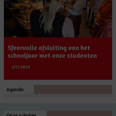
Sfeervolle afsluiting van het
schooljaar met onze studenten
LEES MEER
Agenda
Onze scholen