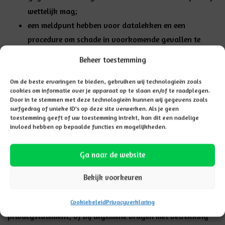
wettelijk mag;
een meldpunt hebben voor
datalekken
en een
procedure om schade in voorkomende gevallen te
beperken.
Beheer toestemming
een
FG
(functionaris gegevensbescherming) hebben
aangesteld welke verantwoordelijk is voor de
Om de beste ervaringen te bieden, gebruiken wij technologieën zoals
cookies om informatie over je apparaat op te slaan en/of te raadplegen.
controle op uitvoering van het privacybeleid.
Door in te stemmen met deze technologieën kunnen wij gegevens zoals
surfgedrag of unieke ID's op deze site verwerken. Als je geen
de
rechten
van betrokkenen respecteren om op het
toestemming geeft of uw toestemming intrekt, kan dit een nadelige
verzoek van betrokkene
inzage te bieden
in de
invloed hebben op bepaalde functies en mogelijkheden.
verzamelde gegevens, de gegevens te
corrigeren
wanneer deze niet kloppen of het
verwijderen
van de
Ga naar de website
gegevens. Dit alles alleen wanneer dit niet in strijd is
Bekijk voorkeuren
met de wet.
Contact opnemen naar aanleiding van dit
Cookiebeleid
Privacyverklaring
privacystatement, of bij algemene vragen met betrekking