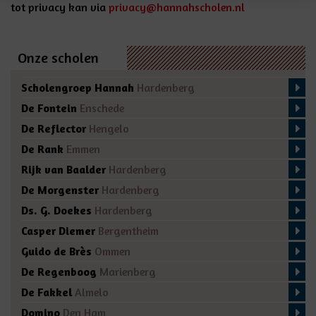
tot privacy kan via
privacy@hannahscholen.nl
Onze scholen
Scholengroep Hannah
Hardenberg
De Fontein
Enschede
De Reflector
Hengelo
De Rank
Emmen
Rijk van Baalder
Hardenberg
De Morgenster
Hardenberg
Ds. G. Doekes
Hardenberg
Casper Diemer
Bergentheim
Guido de Brès
Ommen
De Regenboog
Marienberg
De Fakkel
Almelo
Domino
Den Ham