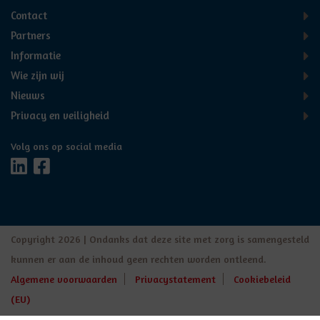
Contact
Partners
Informatie
Wie zijn wij
Nieuws
Privacy en veiligheid
Volg ons op social media
Copyright 2026 | Ondanks dat deze site met zorg is samengesteld
kunnen er aan de inhoud geen rechten worden ontleend.
Algemene voorwaarden
Privacystatement
Cookiebeleid
(EU)