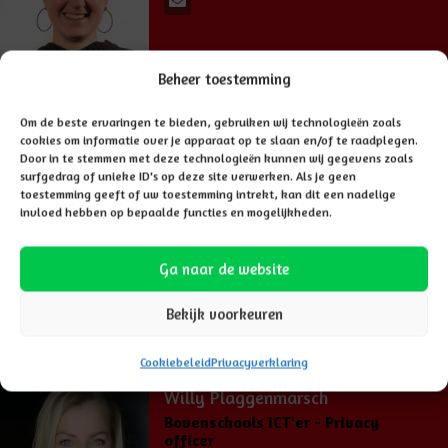
Beheer toestemming
"Van A. naar B. zonder omwegen en als die er wel zijn ernaar
Om de beste ervaringen te bieden, gebruiken wij technologieën zoals
toewerken dat ze verdwijnen"
cookies om informatie over je apparaat op te slaan en/of te raadplegen.
Door in te stemmen met deze technologieën kunnen wij gegevens zoals
surfgedrag of unieke ID's op deze site verwerken. Als je geen
toestemming geeft of uw toestemming intrekt, kan dit een nadelige
Marijanne Dubbink
invloed hebben op bepaalde functies en mogelijkheden.
Medewerker
Personeelsadministratie
Ga naar de website
Bekijk voorkeuren
Cookiebeleid
Privacyverklaring
Willy Plaggenmarsch
Bovenschools ICT'er - Privacy
officer