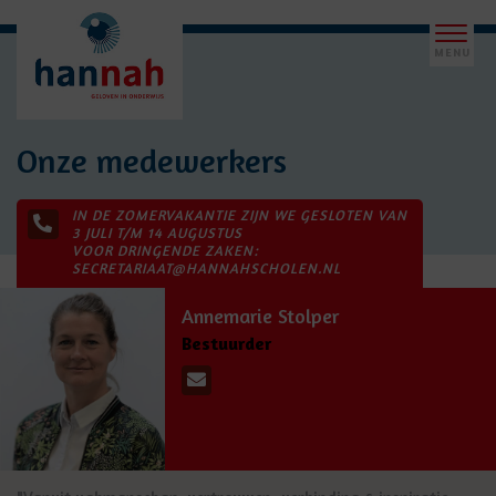
Onze medewerkers
IN DE ZOMERVAKANTIE ZIJN WE GESLOTEN VAN
3 JULI T/M 14 AUGUSTUS
VOOR DRINGENDE ZAKEN:
SECRETARIAAT@HANNAHSCHOLEN.NL
Annemarie Stolper
Bestuurder