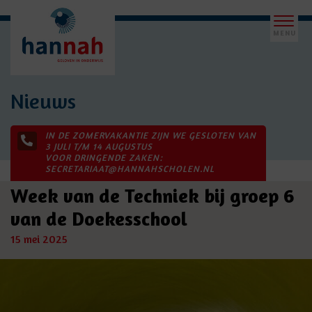
Nieuws
IN DE ZOMERVAKANTIE ZIJN WE GESLOTEN VAN
3 JULI T/M 14 AUGUSTUS
VOOR DRINGENDE ZAKEN:
SECRETARIAAT@HANNAHSCHOLEN.NL
Week van de Techniek bij groep 6
van de Doekesschool
15 mei 2025