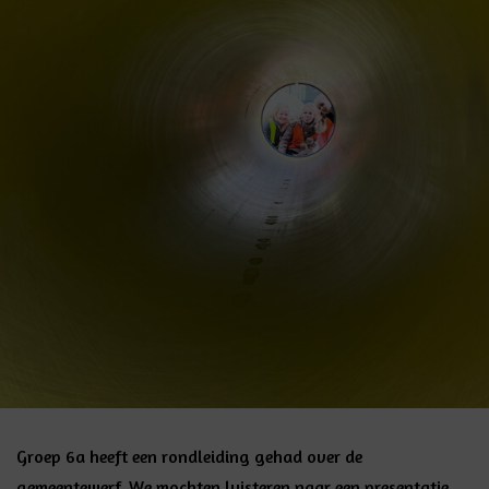
Groep 6a heeft een rondleiding gehad over de
gemeentewerf. We mochten luisteren naar een presentatie,