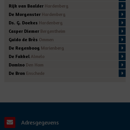
Rijk van Baalder
Hardenberg
De Morgenster
Hardenberg
Ds. G. Doekes
Hardenberg
Casper Diemer
Bergentheim
Guido de Brès
Ommen
De Regenboog
Marienberg
De Fakkel
Almelo
Domino
Den Ham
De Bron
Enschede
Adresgegevens