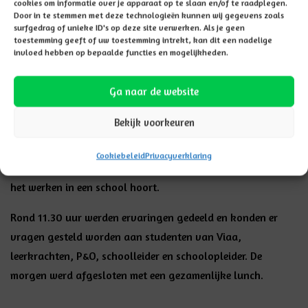
om in het onderwijs te gaan werken kennismaken met het
cookies om informatie over je apparaat op te slaan en/of te raadplegen.
Door in te stemmen met deze technologieën kunnen wij gegevens zoals
beroep van leerkracht, leerkrachtondersteuner of
surfgedrag of unieke ID's op deze site verwerken. Als je geen
onderwijsassistent en een morgen meelopen in een
toestemming geeft of uw toestemming intrekt, kan dit een nadelige
invloed hebben op bepaalde functies en mogelijkheden.
basisschool.
De dag op de Casper Diemerschool begon met een opening
Ga naar de website
door schoolleider Henk Veurink en schoolopleider Gea
Bekijk voorkeuren
Veurink. Daarna konden alle deelnemers m.b.v. een
kijkwijzer de school in. Hierdoor konden de deelnemers zich
Cookiebeleid
Privacyverklaring
goed oriënteren op de praktijk die bij de opleiding Pabo en
het werken in een school hoort.
Rond 11.30 uur werden ervaringen gedeeld en konden er
vragen gesteld worden aan studenten van Viaa,
leerkrachten, P&O, schoolleider en schoolopleider. De
morgen werd afgesloten met een gezamenlijke lunch.