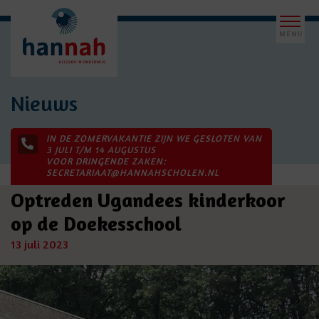
Nieuws
IN DE ZOMERVAKANTIE ZIJN WE GESLOTEN VAN
3 JULI T/M 14 AUGUSTUS
VOOR DRINGENDE ZAKEN:
SECRETARIAAT@HANNAHSCHOLEN.NL
Optreden Ugandees kinderkoor
op de Doekesschool
13 juli 2023