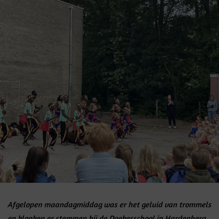
Afgelopen maandagmiddag was er het geluid van trommels
en klonken er stemmen bij de Doekesschool in Hardenberg.