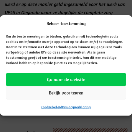
werd er op deze manier geld ingezameld voor het werk van
UP4S in Oeganda waar ze dagelijks de complete zorg
hebben voor ruim 700 wees- en kansarme kinderen.
Beheer toestemming
Deze keer bleef het bij een optreden, maar volgend jaar
Om de beste ervaringen te bieden, gebruiken wij technologieën zoals
komt het kinderkoor uit Oeganda weer naar Hardenberg en
cookies om informatie over je apparaat op te slaan en/of te raadplegen.
Door in te stemmen met deze technologieën kunnen wij gegevens zoals
zijn er al afspraken gemaakt dat de leerlingen van de
surfgedrag of unieke ID's op deze site verwerken. Als je geen
toestemming geeft of uw toestemming intrekt, kan dit een nadelige
Doekesschool en de kinderen uit Oeganda tijdens workshop
invloed hebben op bepaalde functies en mogelijkheden.
samen gaan dansen en muziek maken.
Ga naar de website
Bekijk voorkeuren
GA TERUG NAAR NIEUWSOVERZICHT
Cookiebeleid
Privacyverklaring