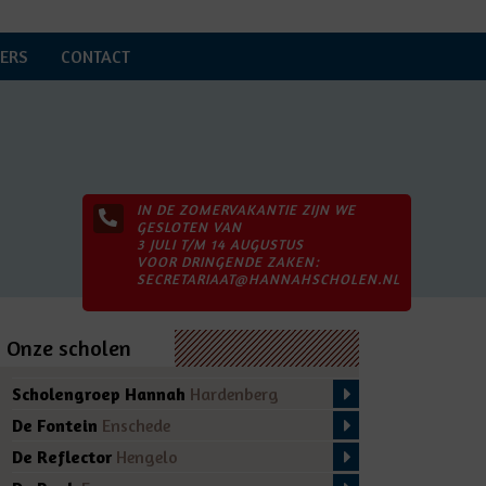
ERS
CONTACT
IN DE ZOMERVAKANTIE ZIJN WE
GESLOTEN VAN
3 JULI T/M 14 AUGUSTUS
VOOR DRINGENDE ZAKEN:
SECRETARIAAT@HANNAHSCHOLEN.NL
Onze scholen
Scholengroep Hannah
Hardenberg
De Fontein
Enschede
De Reflector
Hengelo