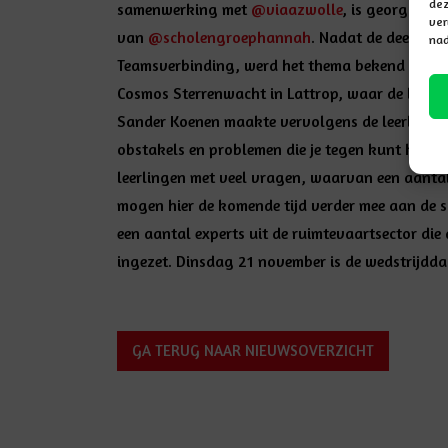
dez
samenwerking met
@viaazwolle
, is georganis
ver
van
@scholengroephannah
. Nadat de deelneme
nad
Teamsverbinding, werd het thema bekend gemaa
Cosmos Sterrenwacht in Lattrop, waar de lance
Sander Koenen maakte vervolgens de leerlingen 
obstakels en problemen die je tegen kunt komen
leerlingen met veel vragen, waarvan een aanta
mogen hier de komende tijd verder mee aan de 
een aantal experts uit de ruimtevaartsector di
ingezet. Dinsdag 21 november is de wedstrijdd
GA TERUG NAAR NIEUWSOVERZICHT