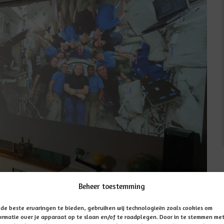
Beheer toestemming
de beste ervaringen te bieden, gebruiken wij technologieën zoals cookies om
ne lancering van de onderzoekswedstrijd die, in
ormatie over je apparaat op te slaan en/of te raadplegen. Door in te stemmen me