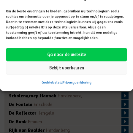
school ook samen bewust(er) zijn geworden wat betreft het
Om de beste ervaringen te bieden, gebruiken wij technologieën zoals
gebruik van social media!
cookies om informatie over je apparaat op te slaan en/of te raadplegen.
Door in te stemmen met deze technologieën kunnen wij gegevens zoals
surfgedrag of unieke ID's op deze site verwerken. Als je geen
toestemming geeft of uw toestemming intrekt, kan dit een nadelige
invloed hebben op bepaalde functies en mogelijkheden.
GA TERUG NAAR NIEUWSOVERZICHT
Ga naar de website
Bekijk voorkeuren
Onze scholen
Cookiebeleid
Privacyverklaring
Scholengroep Hannah
Hardenberg
De Fontein
Enschede
De Reflector
Hengelo
De Rank
Emmen
Rijk van Baalder
Hardenberg