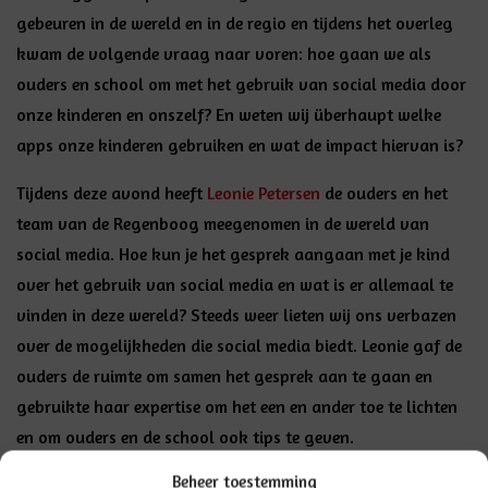
gebeuren in de wereld en in de regio en tijdens het overleg
kwam de volgende vraag naar voren: hoe gaan we als
ouders en school om met het gebruik van social media door
onze kinderen en onszelf? En weten wij überhaupt welke
apps onze kinderen gebruiken en wat de impact hiervan is?
Tijdens deze avond heeft
Leonie Petersen
de ouders en het
team van de Regenboog meegenomen in de wereld van
social media. Hoe kun je het gesprek aangaan met je kind
over het gebruik van social media en wat is er allemaal te
vinden in deze wereld? Steeds weer lieten wij ons verbazen
over de mogelijkheden die social media biedt. Leonie gaf de
ouders de ruimte om samen het gesprek aan te gaan en
gebruikte haar expertise om het een en ander toe te lichten
en om ouders en de school ook tips te geven.
Beheer toestemming
Het was een waardevolle avond waarbij wij als ouders en