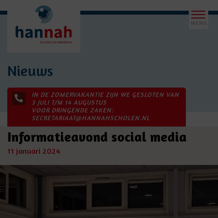
Nieuws
IN DE ZOMERVAKANTIE ZIJN WE GESLOTEN VAN
3 JULI T/M 14 AUGUSTUS
VOOR DRINGENDE ZAKEN:
SECRETARIAAT@HANNAHSCHOLEN.NL
Informatieavond social media
11 januari 2024