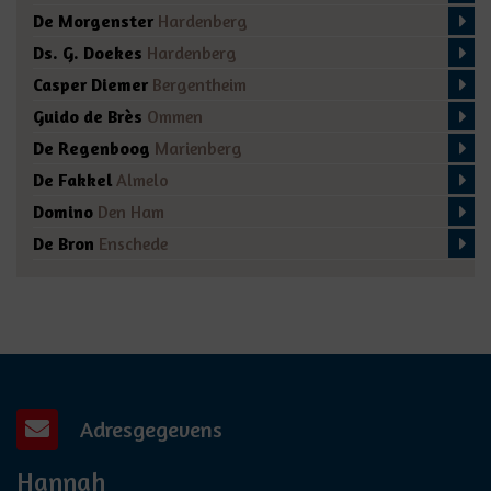
De Morgenster
Hardenberg
Ds. G. Doekes
Hardenberg
Casper Diemer
Bergentheim
Guido de Brès
Ommen
De Regenboog
Marienberg
De Fakkel
Almelo
Domino
Den Ham
De Bron
Enschede
Adresgegevens
Hannah