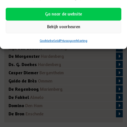
Onze scholen
Ga naar de website
Scholengroep Hannah
Hardenberg
De Fontein
Enschede
Bekijk voorkeuren
De Reflector
Hengelo
De Rank
Emmen
Cookiebeleid
Privacyverklaring
Rijk van Baalder
Hardenberg
De Morgenster
Hardenberg
Ds. G. Doekes
Hardenberg
Casper Diemer
Bergentheim
Guido de Brès
Ommen
De Regenboog
Marienberg
De Fakkel
Almelo
Domino
Den Ham
De Bron
Enschede