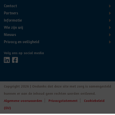
Contact
Partners
Informatie
Wie zijn wij
Nieuws
Privacy en veiligheid
Volg ons op social media
Copyright 2026 | Ondanks dat deze site met zorg is samengesteld
kunnen er aan de inhoud geen rechten worden ontleend.
Algemene voorwaarden
Privacystatement
Cookiebeleid
(EU)