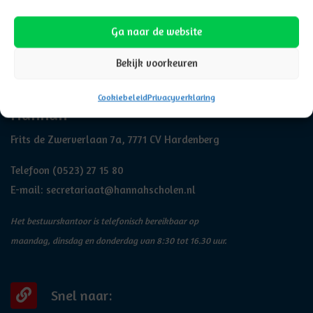
Ga naar de website
Bekijk voorkeuren
Adresgegevens
Cookiebeleid
Privacyverklaring
Hannah
Frits de Zwerverlaan 7a, 7771 CV Hardenberg
Telefoon
(0523) 27 15 80
E-mail:
secretariaat@hannahscholen.nl
Het bestuurskantoor is telefonisch bereikbaar op
maandag, dinsdag en donderdag van 8:30 tot 16.30 uur.
Snel naar: