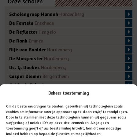
Onze scholen
Scholengroep Hannah
Hardenberg
De Fontein
Enschede
De Reflector
Hengelo
De Rank
Emmen
Rijk van Baalder
Hardenberg
De Morgenster
Hardenberg
Ds. G. Doekes
Hardenberg
Casper Diemer
Bergentheim
Guido de Brès
Ommen
Beheer toestemming
De Regenboog
Marienberg
De Fakkel
Almelo
Om de beste ervaringen te bieden, gebruiken wij technologieën zoals
Domino
Den Ham
cookies om informatie over je apparaat op te slaan en/of te raadplegen.
Door in te stemmen met deze technologieën kunnen wij gegevens zoals
De Bron
Enschede
surfgedrag of unieke ID's op deze site verwerken. Als je geen
toestemming geeft of uw toestemming intrekt, kan dit een nadelige
invloed hebben op bepaalde functies en mogelijkheden.