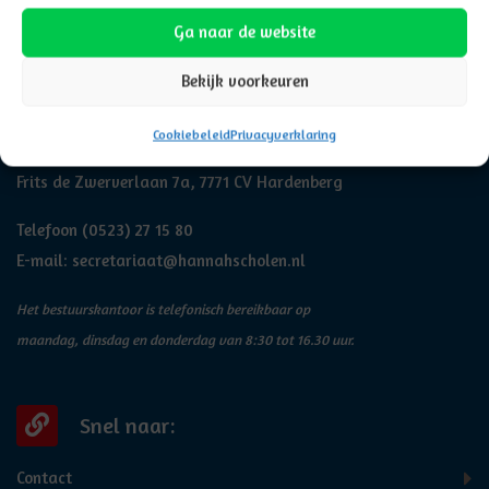
Ga naar de website
Bekijk voorkeuren
Adresgegevens
Cookiebeleid
Privacyverklaring
Hannah
Frits de Zwerverlaan 7a, 7771 CV Hardenberg
Telefoon
(0523) 27 15 80
E-mail:
secretariaat@hannahscholen.nl
Het bestuurskantoor is telefonisch bereikbaar op
maandag, dinsdag en donderdag van 8:30 tot 16.30 uur.
Snel naar:
Contact