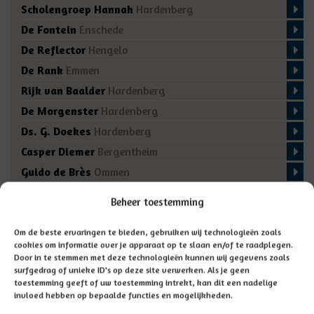
Scholengroep Hannah
Hardenberg
De Fontein
Enschede
De Reflector
Hengelo
De Rank
Emmen
Rijk van Baalder
Hardenberg
De Morgenster
Hardenberg
Ds. G. Doekes
Hardenberg
Casper Diemer
Bergentheim
Guido de Brès
Ommen
De Regenboog
Marienberg
Beheer toestemming
De Fakkel
Almelo
Domino
Den Ham
Om de beste ervaringen te bieden, gebruiken wij technologieën zoals
cookies om informatie over je apparaat op te slaan en/of te raadplegen.
De Bron
Enschede
Door in te stemmen met deze technologieën kunnen wij gegevens zoals
surfgedrag of unieke ID's op deze site verwerken. Als je geen
toestemming geeft of uw toestemming intrekt, kan dit een nadelige
invloed hebben op bepaalde functies en mogelijkheden.