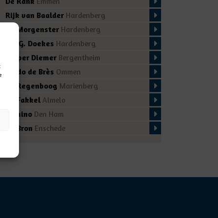
De Rank
Emmen
Rijk van Baalder
Hardenberg
De Morgenster
Hardenberg
Ds. G. Doekes
Hardenberg
Casper Diemer
Bergentheim
t
Guido de Brès
Ommen
e
De Regenboog
Marienberg
De Fakkel
Almelo
Domino
Den Ham
De Bron
Enschede