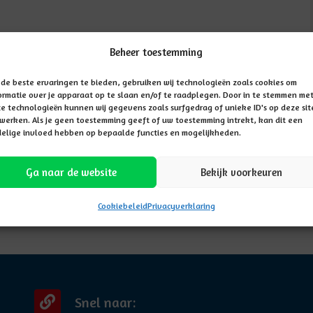
Beheer toestemming
de beste ervaringen te bieden, gebruiken wij technologieën zoals cookies om
ormatie over je apparaat op te slaan en/of te raadplegen. Door in te stemmen me
e technologieën kunnen wij gegevens zoals surfgedrag of unieke ID's op deze sit
werken. Als je geen toestemming geeft of uw toestemming intrekt, kan dit een
elige invloed hebben op bepaalde functies en mogelijkheden.
Ga naar de website
Bekijk voorkeuren
Cookiebeleid
Privacyverklaring
Snel naar: