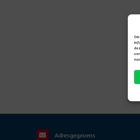
Om 
inf
dez
ver
nad
Adresgegevens