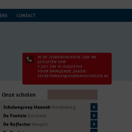
ERS
CONTACT
IN DE ZOMERVAKANTIE ZIJN WE
GESLOTEN VAN
3 JULI T/M 14 AUGUSTUS
VOOR DRINGENDE ZAKEN:
SECRETARIAAT@HANNAHSCHOLEN.NL
Onze scholen
Scholengroep Hannah
Hardenberg
De Fontein
Enschede
De Reflector
Hengelo