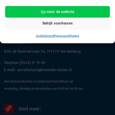
Ga naar de website
Bekijk voorkeuren
Adresgegevens
Cookiebeleid
Privacyverklaring
Hannah
Frits de Zwerverlaan 7a, 7771 CV Hardenberg
Telefoon
(0523) 27 15 80
E-mail:
secretariaat@hannahscholen.nl
Het bestuurskantoor is telefonisch bereikbaar op
maandag, dinsdag en donderdag van 8:30 tot 16.30 uur.
Snel naar: