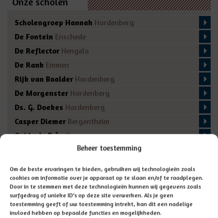
Onze scholen
Scholengroep Hannah
Hardenberg
De Fontein
Enschede
De Reflector
Hengelo
De Rank
Emmen
Rijk van Baalder
Hardenberg
De Morgenster
Hardenberg
Ds. G. Doekes
Hardenberg
Casper Diemer
Bergentheim
Guido de Brès
Ommen
Beheer toestemming
De Regenboog
Marienberg
De Fakkel
Almelo
Om de beste ervaringen te bieden, gebruiken wij technologieën zoals
Domino
Den Ham
cookies om informatie over je apparaat op te slaan en/of te raadplegen.
Door in te stemmen met deze technologieën kunnen wij gegevens zoals
De Bron
Enschede
surfgedrag of unieke ID's op deze site verwerken. Als je geen
toestemming geeft of uw toestemming intrekt, kan dit een nadelige
invloed hebben op bepaalde functies en mogelijkheden.