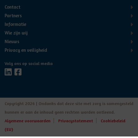
Contact
Partners
Informatie
Wie zijn wij
Nieuws
Privacy en veiligheid
Volg ons op social media
Copyright 2026 | Ondanks dat deze site met zorg is samengesteld
kunnen er aan de inhoud geen rechten worden ontleend.
Algemene voorwaarden
Privacystatement
Cookiebeleid
(EU)