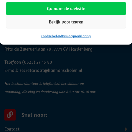
Ga naar de website
Bekijk voorkeuren
Adresgegevens
Cookiebeleid
Privacyverklaring
Hannah
Frits de Zwerverlaan 7a, 7771 CV Hardenberg
Telefoon
(0523) 27 15 80
E-mail:
secretariaat@hannahscholen.nl
Het bestuurskantoor is telefonisch bereikbaar op
maandag, dinsdag en donderdag van 8:30 tot 16.30 uur.
Snel naar:
Contact