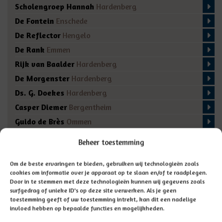
Scholengroep Hannah
Hardenberg
De Fontein
Enschede
De Reflector
Hengelo
De Rank
Emmen
Rijk van Baalder
Hardenberg
De Morgenster
Hardenberg
Ds. G. Doekes
Hardenberg
Casper Diemer
Bergentheim
Guido de Brès
Ommen
De Regenboog
Marienberg
Beheer toestemming
De Fakkel
Almelo
Domino
Den Ham
Om de beste ervaringen te bieden, gebruiken wij technologieën zoals
cookies om informatie over je apparaat op te slaan en/of te raadplegen.
De Bron
Enschede
Door in te stemmen met deze technologieën kunnen wij gegevens zoals
surfgedrag of unieke ID's op deze site verwerken. Als je geen
toestemming geeft of uw toestemming intrekt, kan dit een nadelige
invloed hebben op bepaalde functies en mogelijkheden.