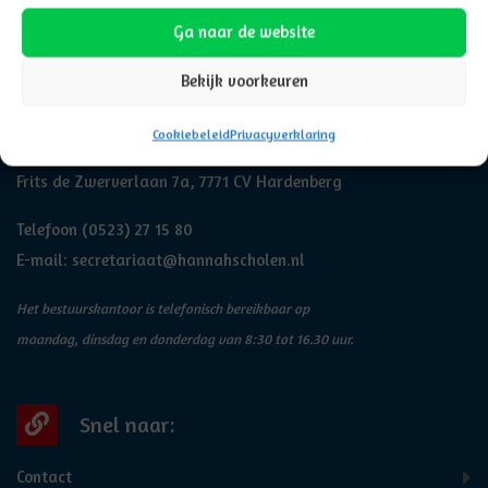
Ga naar de website
Bekijk voorkeuren
Adresgegevens
Cookiebeleid
Privacyverklaring
Hannah
Frits de Zwerverlaan 7a, 7771 CV Hardenberg
Telefoon
(0523) 27 15 80
E-mail:
secretariaat@hannahscholen.nl
Het bestuurskantoor is telefonisch bereikbaar op
maandag, dinsdag en donderdag van 8:30 tot 16.30 uur.
Snel naar:
Contact