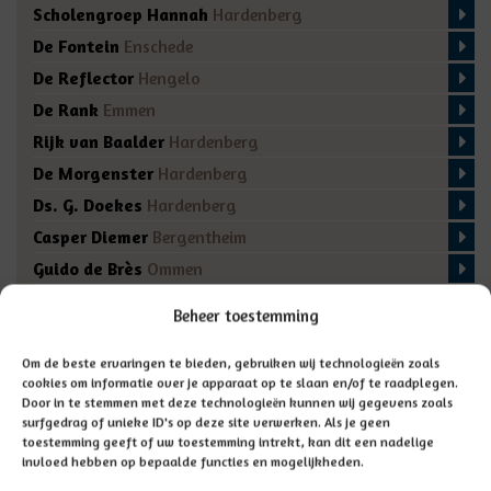
Scholengroep Hannah
Hardenberg
De Fontein
Enschede
De Reflector
Hengelo
De Rank
Emmen
Rijk van Baalder
Hardenberg
De Morgenster
Hardenberg
Ds. G. Doekes
Hardenberg
Casper Diemer
Bergentheim
Guido de Brès
Ommen
De Regenboog
Marienberg
Beheer toestemming
De Fakkel
Almelo
Domino
Den Ham
Om de beste ervaringen te bieden, gebruiken wij technologieën zoals
cookies om informatie over je apparaat op te slaan en/of te raadplegen.
De Bron
Enschede
Door in te stemmen met deze technologieën kunnen wij gegevens zoals
surfgedrag of unieke ID's op deze site verwerken. Als je geen
toestemming geeft of uw toestemming intrekt, kan dit een nadelige
invloed hebben op bepaalde functies en mogelijkheden.