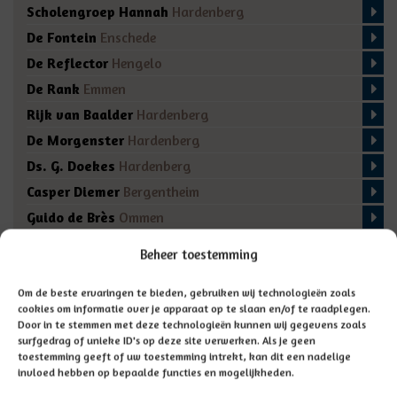
Scholengroep Hannah
Hardenberg
De Fontein
Enschede
De Reflector
Hengelo
De Rank
Emmen
Rijk van Baalder
Hardenberg
De Morgenster
Hardenberg
Ds. G. Doekes
Hardenberg
Casper Diemer
Bergentheim
Guido de Brès
Ommen
De Regenboog
Marienberg
Beheer toestemming
De Fakkel
Almelo
Domino
Den Ham
Om de beste ervaringen te bieden, gebruiken wij technologieën zoals
cookies om informatie over je apparaat op te slaan en/of te raadplegen.
De Bron
Enschede
Door in te stemmen met deze technologieën kunnen wij gegevens zoals
surfgedrag of unieke ID's op deze site verwerken. Als je geen
toestemming geeft of uw toestemming intrekt, kan dit een nadelige
invloed hebben op bepaalde functies en mogelijkheden.