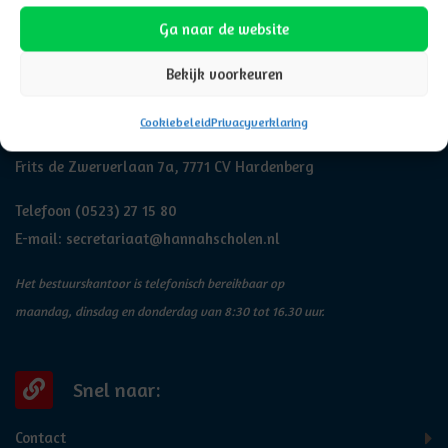
Ga naar de website
Bekijk voorkeuren
Adresgegevens
Cookiebeleid
Privacyverklaring
Hannah
Frits de Zwerverlaan 7a, 7771 CV Hardenberg
Telefoon
(0523) 27 15 80
E-mail:
secretariaat@hannahscholen.nl
Het bestuurskantoor is telefonisch bereikbaar op
maandag, dinsdag en donderdag van 8:30 tot 16.30 uur.
Snel naar:
Contact