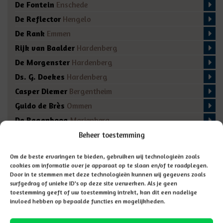
De Fontein
Enschede
De Reflector
Hengelo
De Rank
Emmen
Rijk van Baalder
Hardenberg
De Morgenster
Hardenberg
Ds. G. Doekes
Hardenberg
Casper Diemer
Bergentheim
Guido de Brès
Ommen
De Regenboog
Marienberg
De Fakkel
Almelo
Beheer toestemming
Domino
Den Ham
Om de beste ervaringen te bieden, gebruiken wij technologieën zoals
De Bron
Enschede
cookies om informatie over je apparaat op te slaan en/of te raadplegen.
Door in te stemmen met deze technologieën kunnen wij gegevens zoals
surfgedrag of unieke ID's op deze site verwerken. Als je geen
toestemming geeft of uw toestemming intrekt, kan dit een nadelige
invloed hebben op bepaalde functies en mogelijkheden.