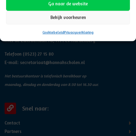
Ga naar de website
Adresgegevens
Bekijk voorkeuren
Hannah
Cookiebeleid
Privacyverklaring
Frits de Zwerverlaan 7a, 7771 CV Hardenberg
Telefoon
(0523) 27 15 80
E-mail:
secretariaat@hannahscholen.nl
Het bestuurskantoor is telefonisch bereikbaar op
maandag, dinsdag en donderdag van 8:30 tot 16.30 uur.
Snel naar:
Contact
Partners