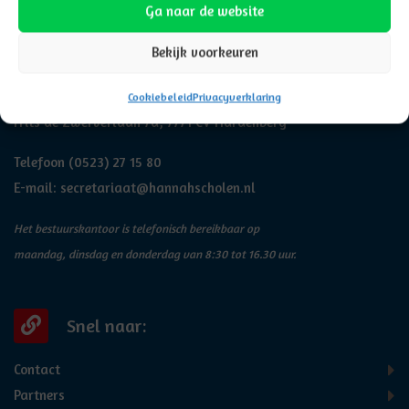
Ga naar de website
Adresgegevens
Bekijk voorkeuren
Hannah
Cookiebeleid
Privacyverklaring
Frits de Zwerverlaan 7a, 7771 CV Hardenberg
Telefoon
(0523) 27 15 80
E-mail:
secretariaat@hannahscholen.nl
Het bestuurskantoor is telefonisch bereikbaar op
maandag, dinsdag en donderdag van 8:30 tot 16.30 uur.
Snel naar:
Contact
Partners