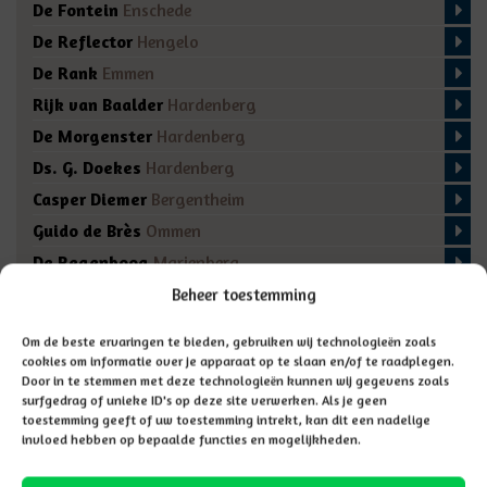
De Fontein
Enschede
De Reflector
Hengelo
De Rank
Emmen
Rijk van Baalder
Hardenberg
De Morgenster
Hardenberg
Ds. G. Doekes
Hardenberg
Casper Diemer
Bergentheim
Guido de Brès
Ommen
De Regenboog
Marienberg
De Fakkel
Almelo
Beheer toestemming
Domino
Den Ham
Om de beste ervaringen te bieden, gebruiken wij technologieën zoals
De Bron
Enschede
cookies om informatie over je apparaat op te slaan en/of te raadplegen.
Door in te stemmen met deze technologieën kunnen wij gegevens zoals
surfgedrag of unieke ID's op deze site verwerken. Als je geen
toestemming geeft of uw toestemming intrekt, kan dit een nadelige
invloed hebben op bepaalde functies en mogelijkheden.