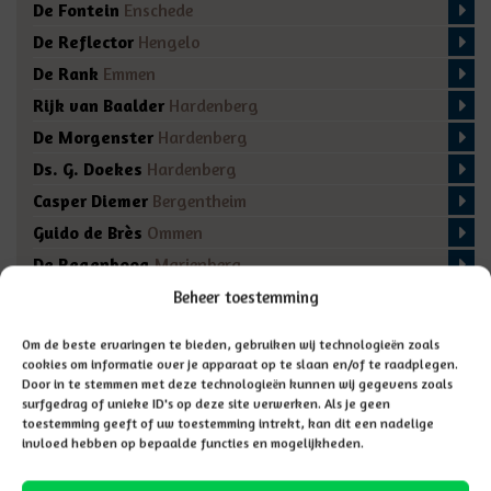
De Fontein
Enschede
De Reflector
Hengelo
De Rank
Emmen
Rijk van Baalder
Hardenberg
De Morgenster
Hardenberg
Ds. G. Doekes
Hardenberg
Casper Diemer
Bergentheim
Guido de Brès
Ommen
De Regenboog
Marienberg
De Fakkel
Almelo
Beheer toestemming
Domino
Den Ham
Om de beste ervaringen te bieden, gebruiken wij technologieën zoals
De Bron
Enschede
cookies om informatie over je apparaat op te slaan en/of te raadplegen.
Door in te stemmen met deze technologieën kunnen wij gegevens zoals
surfgedrag of unieke ID's op deze site verwerken. Als je geen
toestemming geeft of uw toestemming intrekt, kan dit een nadelige
invloed hebben op bepaalde functies en mogelijkheden.