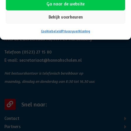
Ga naar de website
Adresgegevens
Bekijk voorkeuren
Hannah
Cookiebeleid
Privacyverklaring
Frits de Zwerverlaan 7a, 7771 CV Hardenberg
Telefoon
(0523) 27 15 80
E-mail:
secretariaat@hannahscholen.nl
Het bestuurskantoor is telefonisch bereikbaar op
maandag, dinsdag en donderdag van 8:30 tot 16.30 uur.
Snel naar:
Contact
Partners