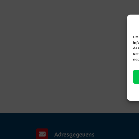
Om 
inf
dez
ver
nad
Adresgegevens