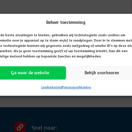
Beheer toestemming
de beste ervaringen te bieden, gebruiken wij technologieën zoals cookies om
ormatie over je apparaat op te slaan en/of te raadplegen. Door in te stemmen me
e technologieën kunnen wij gegevens zoals surfgedrag of unieke ID's op deze sit
werken. Als je geen toestemming geeft of uw toestemming intrekt, kan dit een
elige invloed hebben op bepaalde functies en mogelijkheden.
Ga naar de website
Bekijk voorkeuren
Cookiebeleid
Privacyverklaring
Snel naar: