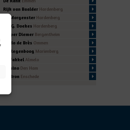
De Rank
Emmen
Rijk van Baalder
Hardenberg
De Morgenster
Hardenberg
Ds. G. Doekes
Hardenberg
Casper Diemer
Bergentheim
t
Guido de Brès
Ommen
e
De Regenboog
Marienberg
De Fakkel
Almelo
Domino
Den Ham
De Bron
Enschede