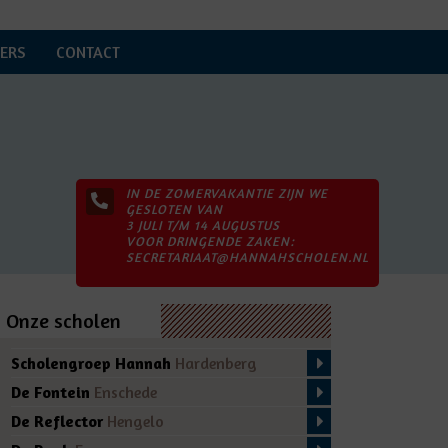
ERS
CONTACT
IN DE ZOMERVAKANTIE ZIJN WE
GESLOTEN VAN
3 JULI T/M 14 AUGUSTUS
VOOR DRINGENDE ZAKEN:
SECRETARIAAT@HANNAHSCHOLEN.NL
Onze scholen
Scholengroep Hannah
Hardenberg
De Fontein
Enschede
De Reflector
Hengelo