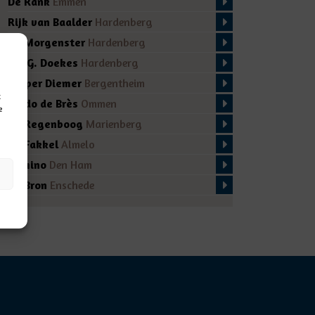
De Rank
Emmen
Rijk van Baalder
Hardenberg
De Morgenster
Hardenberg
Ds. G. Doekes
Hardenberg
Casper Diemer
Bergentheim
t
Guido de Brès
Ommen
e
De Regenboog
Marienberg
De Fakkel
Almelo
Domino
Den Ham
De Bron
Enschede