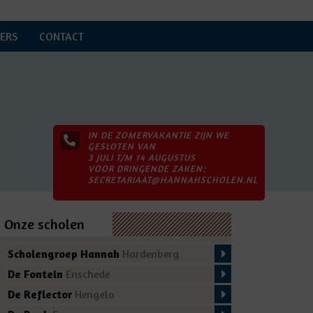
ERS
CONTACT
IN DE ZOMERVAKANTIE ZIJN WE
GESLOTEN VAN
3 JULI T/M 14 AUGUSTUS
VOOR DRINGENDE ZAKEN:
SECRETARIAAT@HANNAHSCHOLEN.NL
Onze scholen
Scholengroep Hannah
Hardenberg
De Fontein
Enschede
De Reflector
Hengelo