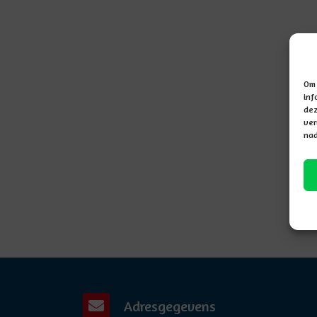
Om 
inf
dez
ver
nad
Adresgegevens