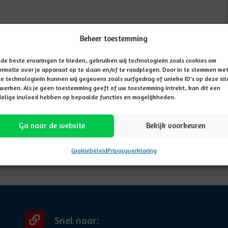
Beheer toestemming
de beste ervaringen te bieden, gebruiken wij technologieën zoals cookies om
ormatie over je apparaat op te slaan en/of te raadplegen. Door in te stemmen me
e technologieën kunnen wij gegevens zoals surfgedrag of unieke ID's op deze sit
werken. Als je geen toestemming geeft of uw toestemming intrekt, kan dit een
elige invloed hebben op bepaalde functies en mogelijkheden.
Ga naar de website
Bekijk voorkeuren
Cookiebeleid
Privacyverklaring
Snel naar: