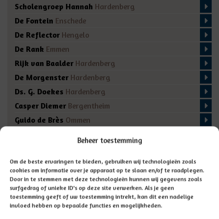
Scholengroep Hannah
Hardenberg
De Fontein
Enschede
De Reflector
Hengelo
De Rank
Emmen
Rijk van Baalder
Hardenberg
De Morgenster
Hardenberg
Ds. G. Doekes
Hardenberg
Casper Diemer
Bergentheim
Guido de Brès
Ommen
De Regenboog
Marienberg
Beheer toestemming
De Fakkel
Almelo
Domino
Den Ham
Om de beste ervaringen te bieden, gebruiken wij technologieën zoals
cookies om informatie over je apparaat op te slaan en/of te raadplegen.
De Bron
Enschede
Door in te stemmen met deze technologieën kunnen wij gegevens zoals
surfgedrag of unieke ID's op deze site verwerken. Als je geen
toestemming geeft of uw toestemming intrekt, kan dit een nadelige
invloed hebben op bepaalde functies en mogelijkheden.