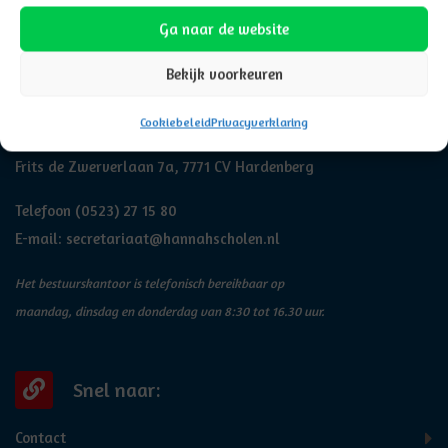
Ga naar de website
Bekijk voorkeuren
Adresgegevens
Cookiebeleid
Privacyverklaring
Hannah
Frits de Zwerverlaan 7a, 7771 CV Hardenberg
Telefoon
(0523) 27 15 80
E-mail:
secretariaat@hannahscholen.nl
Het bestuurskantoor is telefonisch bereikbaar op
maandag, dinsdag en donderdag van 8:30 tot 16.30 uur.
Snel naar:
Contact