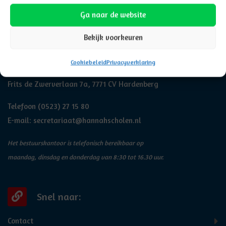
Ga naar de website
Bekijk voorkeuren
Adresgegevens
Cookiebeleid
Privacyverklaring
Hannah
Frits de Zwerverlaan 7a, 7771 CV Hardenberg
Telefoon
(0523) 27 15 80
E-mail:
secretariaat@hannahscholen.nl
Het bestuurskantoor is telefonisch bereikbaar op
maandag, dinsdag en donderdag van 8:30 tot 16.30 uur.
Snel naar:
Contact