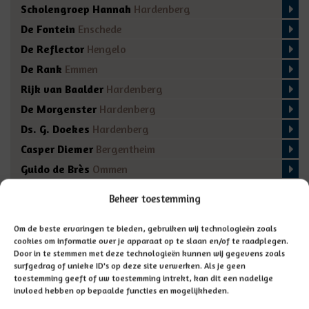
Scholengroep Hannah
Hardenberg
De Fontein
Enschede
De Reflector
Hengelo
De Rank
Emmen
Rijk van Baalder
Hardenberg
De Morgenster
Hardenberg
Ds. G. Doekes
Hardenberg
Casper Diemer
Bergentheim
Guido de Brès
Ommen
De Regenboog
Marienberg
Beheer toestemming
De Fakkel
Almelo
Domino
Den Ham
Om de beste ervaringen te bieden, gebruiken wij technologieën zoals
cookies om informatie over je apparaat op te slaan en/of te raadplegen.
De Bron
Enschede
Door in te stemmen met deze technologieën kunnen wij gegevens zoals
surfgedrag of unieke ID's op deze site verwerken. Als je geen
toestemming geeft of uw toestemming intrekt, kan dit een nadelige
invloed hebben op bepaalde functies en mogelijkheden.