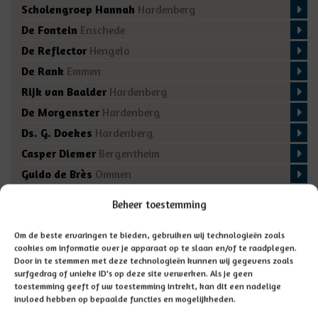
Scholengroep Hannah
Hardenberg
De Fontein
Enschede
De Reflector
Hengelo
De Rank
Emmen
Rijk van Baalder
Hardenberg
De Morgenster
Hardenberg
Ds. G. Doekes
Hardenberg
Casper Diemer
Bergentheim
Guido de Brès
Ommen
De Regenboog
Marienberg
Beheer toestemming
De Fakkel
Almelo
Domino
Den Ham
Om de beste ervaringen te bieden, gebruiken wij technologieën zoals
cookies om informatie over je apparaat op te slaan en/of te raadplegen.
De Bron
Enschede
Door in te stemmen met deze technologieën kunnen wij gegevens zoals
surfgedrag of unieke ID's op deze site verwerken. Als je geen
toestemming geeft of uw toestemming intrekt, kan dit een nadelige
invloed hebben op bepaalde functies en mogelijkheden.