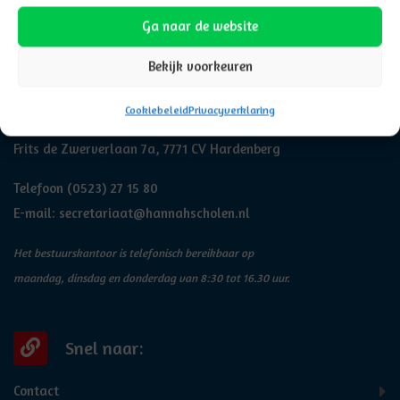
Ga naar de website
Bekijk voorkeuren
Adresgegevens
Cookiebeleid
Privacyverklaring
Hannah
Frits de Zwerverlaan 7a, 7771 CV Hardenberg
Telefoon
(0523) 27 15 80
E-mail:
secretariaat@hannahscholen.nl
Het bestuurskantoor is telefonisch bereikbaar op
maandag, dinsdag en donderdag van 8:30 tot 16.30 uur.
Snel naar:
Contact