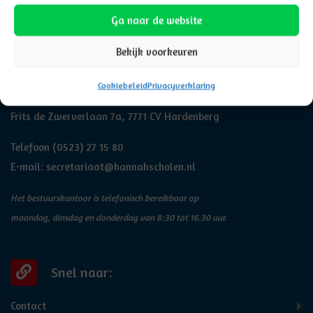
Ga naar de website
Bekijk voorkeuren
Adresgegevens
Cookiebeleid
Privacyverklaring
Hannah
Frits de Zwerverlaan 7a, 7771 CV Hardenberg
Telefoon
(0523) 27 15 80
E-mail:
secretariaat@hannahscholen.nl
Het bestuurskantoor is telefonisch bereikbaar op
maandag, dinsdag en donderdag van 8:30 tot 16.30 uur.
Snel naar:
Contact