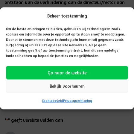
ontstaan van de verhindering aan de directeur/rector van
de school te worden voorgelegd.
Beheer toestemming
Verzoek voor meer dan 10 dagen
Om de beste ervaringen te bieden, gebruiken wij technologieën zoals
Een verzoek om extra verlof voor meer dan 10 schooldagen
cookies om informatie over je apparaat op te slaan en/of te raadplegen.
Door in te stemmen met deze technologieën kunnen wij gegevens zoals
per schooljaar dient minimaal 4 weken tevoren via de
surfgedrag of unieke ID's op deze site verwerken. Als je geen
directeur/rector van de school bij de leerplichtambtenaar
toestemming geeft of uw toestemming intrekt, kan dit een nadelige
invloed hebben op bepaalde functies en mogelijkheden.
van de gemeente Hardenberg te worden ingediend.
N.B. Ongeoorloofd verzuim wordt vermeld aan de
Ga naar de website
leerplichtambtenaar.
Bekijk voorkeuren
Cookiebeleid
Privacyverklaring
*
verplichte velden
"
" geeft vereiste velden aan
*