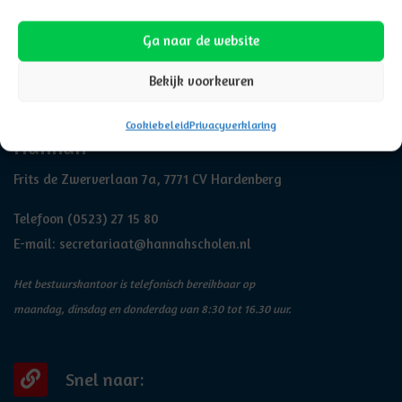
Ga naar de website
Bekijk voorkeuren
Adresgegevens
Cookiebeleid
Privacyverklaring
Hannah
Frits de Zwerverlaan 7a, 7771 CV Hardenberg
Telefoon
(0523) 27 15 80
E-mail:
secretariaat@hannahscholen.nl
Het bestuurskantoor is telefonisch bereikbaar op
maandag, dinsdag en donderdag van 8:30 tot 16.30 uur.
Snel naar: