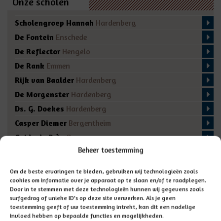
Onze scholen
Scholengroep Hannah
Hardenberg
De Fontein
Enschede
De Reflector
Hengelo
De Rank
Emmen
Rijk van Baalder
Hardenberg
De Morgenster
Hardenberg
Ds. G. Doekes
Hardenberg
Casper Diemer
Bergentheim
Guido de Brès
Ommen
Beheer toestemming
De Regenboog
Marienberg
De Fakkel
Almelo
Om de beste ervaringen te bieden, gebruiken wij technologieën zoals
Domino
Den Ham
cookies om informatie over je apparaat op te slaan en/of te raadplegen.
Door in te stemmen met deze technologieën kunnen wij gegevens zoals
De Bron
Enschede
surfgedrag of unieke ID's op deze site verwerken. Als je geen
toestemming geeft of uw toestemming intrekt, kan dit een nadelige
invloed hebben op bepaalde functies en mogelijkheden.