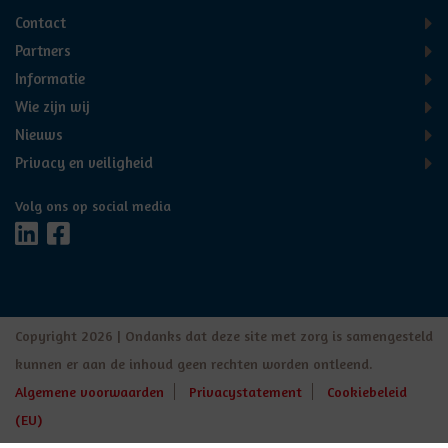
Contact
Partners
Informatie
Wie zijn wij
Nieuws
Privacy en veiligheid
Volg ons op social media
Copyright 2026 | Ondanks dat deze site met zorg is samengesteld
kunnen er aan de inhoud geen rechten worden ontleend.
Algemene voorwaarden
Privacystatement
Cookiebeleid
(EU)