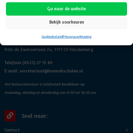
Ga naar de website
Bekijk voorkeuren
Adresgegevens
Cookiebeleid
Privacyverklaring
Hannah
Frits de Zwerverlaan 7a, 7771 CV Hardenberg
Telefoon
(0523) 27 15 80
E-mail:
secretariaat@hannahscholen.nl
Het bestuurskantoor is telefonisch bereikbaar op
maandag, dinsdag en donderdag van 8:30 tot 16.30 uur.
Snel naar:
Contact