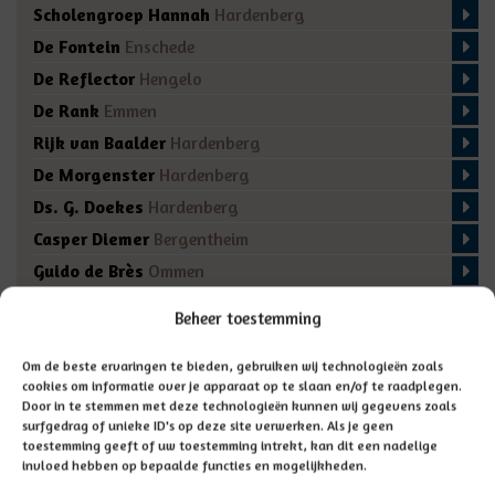
Scholengroep Hannah
Hardenberg
De Fontein
Enschede
De Reflector
Hengelo
De Rank
Emmen
Rijk van Baalder
Hardenberg
De Morgenster
Hardenberg
Ds. G. Doekes
Hardenberg
Casper Diemer
Bergentheim
Guido de Brès
Ommen
De Regenboog
Marienberg
Beheer toestemming
De Fakkel
Almelo
Domino
Den Ham
Om de beste ervaringen te bieden, gebruiken wij technologieën zoals
cookies om informatie over je apparaat op te slaan en/of te raadplegen.
De Bron
Enschede
Door in te stemmen met deze technologieën kunnen wij gegevens zoals
surfgedrag of unieke ID's op deze site verwerken. Als je geen
toestemming geeft of uw toestemming intrekt, kan dit een nadelige
invloed hebben op bepaalde functies en mogelijkheden.