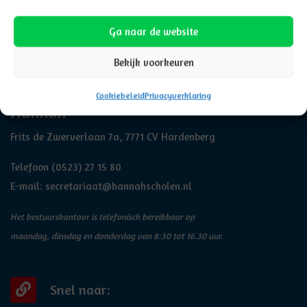
Ga naar de website
Bekijk voorkeuren
Adresgegevens
Cookiebeleid
Privacyverklaring
Hannah
Frits de Zwerverlaan 7a, 7771 CV Hardenberg
Telefoon
(0523) 27 15 80
E-mail:
secretariaat@hannahscholen.nl
Het bestuurskantoor is telefonisch bereikbaar op
maandag, dinsdag en donderdag van 8:30 tot 16.30 uur.
Snel naar: