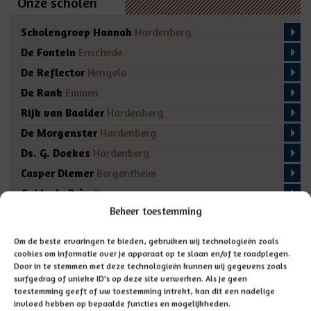
Onze scholen
Scholengroep Hannah
Hardenberg
De Fontein
Enschede
De Reflector
Hengelo
De Rank
Emmen
Rijk van Baalder
Hardenberg
De Morgenster
Hardenberg
Ds. G. Doekes
Hardenberg
Casper Diemer
Bergentheim
Guido de Brès
Ommen
Beheer toestemming
De Regenboog
Marienberg
De Fakkel
Almelo
Om de beste ervaringen te bieden, gebruiken wij technologieën zoals
Domino
Den Ham
cookies om informatie over je apparaat op te slaan en/of te raadplegen.
Door in te stemmen met deze technologieën kunnen wij gegevens zoals
De Bron
Enschede
surfgedrag of unieke ID's op deze site verwerken. Als je geen
toestemming geeft of uw toestemming intrekt, kan dit een nadelige
invloed hebben op bepaalde functies en mogelijkheden.