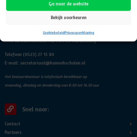
Ga naar de website
Adresgegevens
Bekijk voorkeuren
Hannah
Cookiebeleid
Privacyverklaring
Frits de Zwerverlaan 7a, 7771 CV Hardenberg
Telefoon
(0523) 27 15 80
E-mail:
secretariaat@hannahscholen.nl
Het bestuurskantoor is telefonisch bereikbaar op
maandag, dinsdag en donderdag van 8:30 tot 16.30 uur.
Snel naar:
Contact
Partners