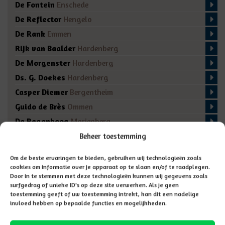
De Fontein
Enschede
De Reflector
Hengelo
De Rank
Emmen
Rijk van Baalder
Hardenberg
De Morgenster
Hardenberg
Ds. G. Doekes
Hardenberg
Casper Diemer
Bergentheim
Guido de Brès
Ommen
De Regenboog
Marienberg
De Fakkel
Almelo
Beheer toestemming
Domino
Den Ham
Om de beste ervaringen te bieden, gebruiken wij technologieën zoals
De Bron
Enschede
cookies om informatie over je apparaat op te slaan en/of te raadplegen.
Door in te stemmen met deze technologieën kunnen wij gegevens zoals
surfgedrag of unieke ID's op deze site verwerken. Als je geen
toestemming geeft of uw toestemming intrekt, kan dit een nadelige
invloed hebben op bepaalde functies en mogelijkheden.