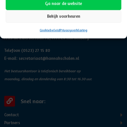
Ga naar de website
Adresgegevens
Bekijk voorkeuren
Hannah
Cookiebeleid
Privacyverklaring
Frits de Zwerverlaan 7a, 7771 CV Hardenberg
Telefoon
(0523) 27 15 80
E-mail:
secretariaat@hannahscholen.nl
Het bestuurskantoor is telefonisch bereikbaar op
maandag, dinsdag en donderdag van 8:30 tot 16.30 uur.
Snel naar:
Contact
Partners