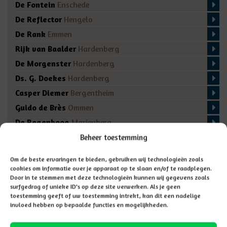
De Fontein
Enschede
De Reflector
Hengelo
De Rank
Emmen
Rijk van Baalder
Hardenberg
De Morgenster
Hardenberg
Ds. G. Doekes
Hardenberg
Casper Diemer
Bergentheim
Guido de Brès
Ommen
De Regenboog
Marienberg
De Fakkel
Almelo
Beheer toestemming
Domino
Den Ham
Om de beste ervaringen te bieden, gebruiken wij technologieën zoals
De Bron
Enschede
cookies om informatie over je apparaat op te slaan en/of te raadplegen.
Door in te stemmen met deze technologieën kunnen wij gegevens zoals
surfgedrag of unieke ID's op deze site verwerken. Als je geen
toestemming geeft of uw toestemming intrekt, kan dit een nadelige
invloed hebben op bepaalde functies en mogelijkheden.