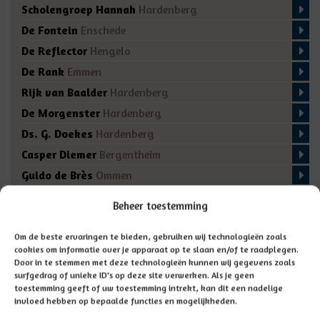
Scholengroep Hannah
Hardenberg
De Fontein
Enschede
De Reflector
Hengelo
De Rank
Emmen
Rijk van Baalder
Hardenberg
De Morgenster
Hardenberg
Ds. G. Doekes
Hardenberg
Casper Diemer
Bergentheim
Guido de Brès
Ommen
De Regenboog
Marienberg
Beheer toestemming
De Fakkel
Almelo
Domino
Den Ham
Om de beste ervaringen te bieden, gebruiken wij technologieën zoals
cookies om informatie over je apparaat op te slaan en/of te raadplegen.
De Bron
Enschede
Door in te stemmen met deze technologieën kunnen wij gegevens zoals
surfgedrag of unieke ID's op deze site verwerken. Als je geen
toestemming geeft of uw toestemming intrekt, kan dit een nadelige
invloed hebben op bepaalde functies en mogelijkheden.