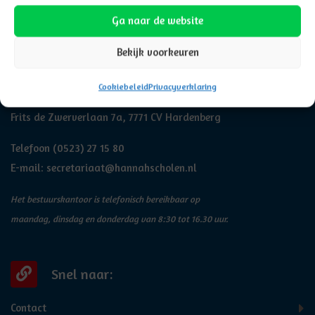
Ga naar de website
Bekijk voorkeuren
Adresgegevens
Cookiebeleid
Privacyverklaring
Hannah
Frits de Zwerverlaan 7a, 7771 CV Hardenberg
Telefoon
(0523) 27 15 80
E-mail:
secretariaat@hannahscholen.nl
Het bestuurskantoor is telefonisch bereikbaar op
maandag, dinsdag en donderdag van 8:30 tot 16.30 uur.
Snel naar:
Contact