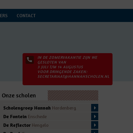
ERS
CONTACT
IN DE ZOMERVAKANTIE ZIJN WE
GESLOTEN VAN
3 JULI T/M 14 AUGUSTUS
VOOR DRINGENDE ZAKEN:
SECRETARIAAT@HANNAHSCHOLEN.NL
Onze scholen
Scholengroep Hannah
Hardenberg
De Fontein
Enschede
De Reflector
Hengelo