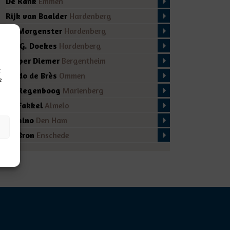
De Rank
Emmen
Rijk van Baalder
Hardenberg
De Morgenster
Hardenberg
Ds. G. Doekes
Hardenberg
Casper Diemer
Bergentheim
t
Guido de Brès
Ommen
e
De Regenboog
Marienberg
De Fakkel
Almelo
Domino
Den Ham
De Bron
Enschede