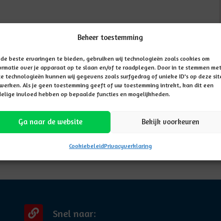
Beheer toestemming
de beste ervaringen te bieden, gebruiken wij technologieën zoals cookies om
ormatie over je apparaat op te slaan en/of te raadplegen. Door in te stemmen me
e technologieën kunnen wij gegevens zoals surfgedrag of unieke ID's op deze sit
werken. Als je geen toestemming geeft of uw toestemming intrekt, kan dit een
elige invloed hebben op bepaalde functies en mogelijkheden.
Ga naar de website
Bekijk voorkeuren
Cookiebeleid
Privacyverklaring
Snel naar: