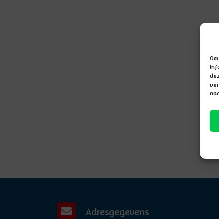
Om 
inf
dez
ver
nad
Adresgegevens