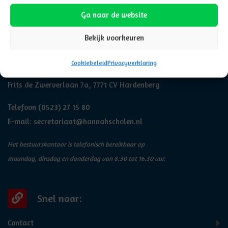
Ga naar de website
Bekijk voorkeuren
Adresgegevens
Cookiebeleid
Privacyverklaring
Hannah
Frits de Zwerverlaan 7a, 7771 CV Hardenberg
Telefoon
(0523) 27 15 80
E-mail:
secretariaat@hannahscholen.nl
Het bestuurskantoor is telefonisch bereikbaar op
maandag, dinsdag en donderdag van 8:30 tot 16.30 uur.
Snel naar:
Contact