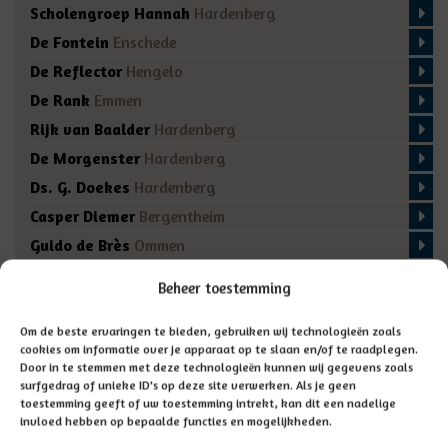
Scholengroep Hannah
Hardenberg
De Fontein
Enschede
De Reflector
Hengelo
De Rank
Emmen
Rijk van Baalder
Hardenberg
De Morgenster
Hardenberg
Ds. G. Doekes
Hardenberg
Casper Diemer
Bergentheim
Guido de Brès
Ommen
De Regenboog
Marienberg
Beheer toestemming
De Fakkel
Almelo
Domino
Den Ham
Om de beste ervaringen te bieden, gebruiken wij technologieën zoals
cookies om informatie over je apparaat op te slaan en/of te raadplegen.
De Bron
Enschede
Door in te stemmen met deze technologieën kunnen wij gegevens zoals
surfgedrag of unieke ID's op deze site verwerken. Als je geen
toestemming geeft of uw toestemming intrekt, kan dit een nadelige
invloed hebben op bepaalde functies en mogelijkheden.