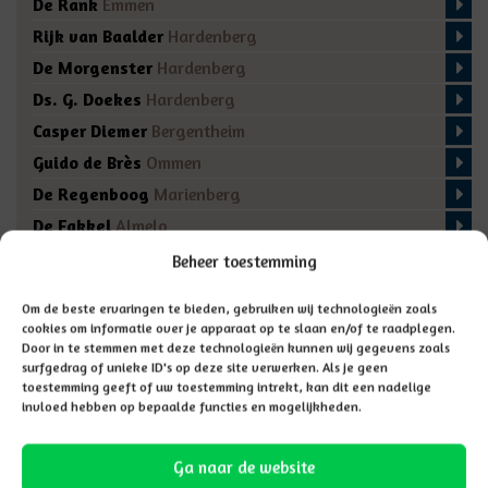
De Rank
Emmen
Rijk van Baalder
Hardenberg
De Morgenster
Hardenberg
Ds. G. Doekes
Hardenberg
Casper Diemer
Bergentheim
Guido de Brès
Ommen
De Regenboog
Marienberg
De Fakkel
Almelo
Domino
Den Ham
Beheer toestemming
De Bron
Enschede
Om de beste ervaringen te bieden, gebruiken wij technologieën zoals
cookies om informatie over je apparaat op te slaan en/of te raadplegen.
Door in te stemmen met deze technologieën kunnen wij gegevens zoals
surfgedrag of unieke ID's op deze site verwerken. Als je geen
toestemming geeft of uw toestemming intrekt, kan dit een nadelige
invloed hebben op bepaalde functies en mogelijkheden.
Ga naar de website
Adresgegevens